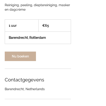
Reiniging, peeling, dieptereiniging, masker
en dagcrème
€65
1 uur
1
€65
u
u
Barendrecht, Rotterdam
Nu boeken
Contactgegevens
Barendrecht, Netherlands