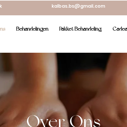
ek
kalbas.bs@gmail.com
ns
Behandelingen
Pakket Behandeling
Cadea
Over Ons