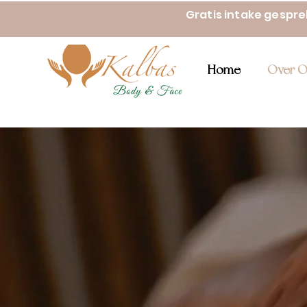
Gratis intake gespr
Home
Over O