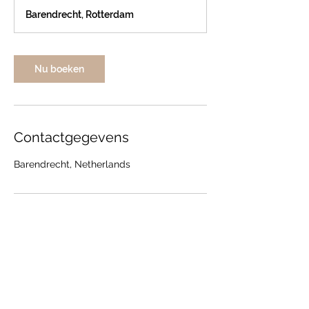
m
Barendrecht, Rotterdam
i
n
.
Nu boeken
Contactgegevens
Barendrecht, Netherlands