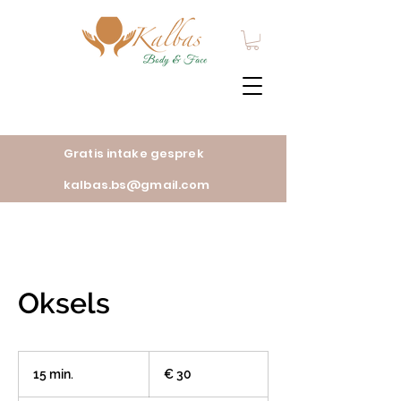
Gratis intake gesprek
kalbas.bs@gmail.com
Oksels
30
euro
15 min.
1
€ 30
5