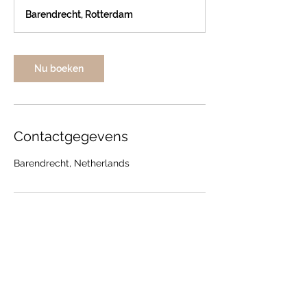
m
Barendrecht, Rotterdam
i
n
.
Nu boeken
Contactgegevens
Barendrecht, Netherlands