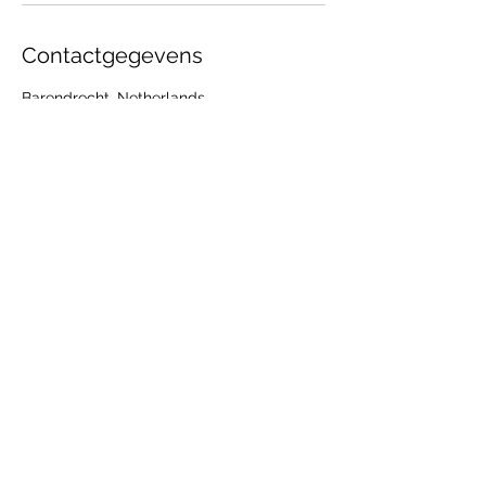
Contactgegevens
Barendrecht, Netherlands
KALBAS BODYANDFACE : DE SALON DIE
HET VERSCHIL MAAKT
Subscribe to get exclusive
Email
updates