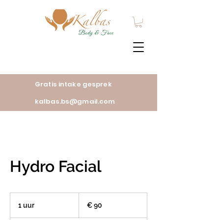
Gratis intake gesprek
kalbas.bs@gmail.com
Hydro Facial
90
euro
1 uur
1
€ 90
u