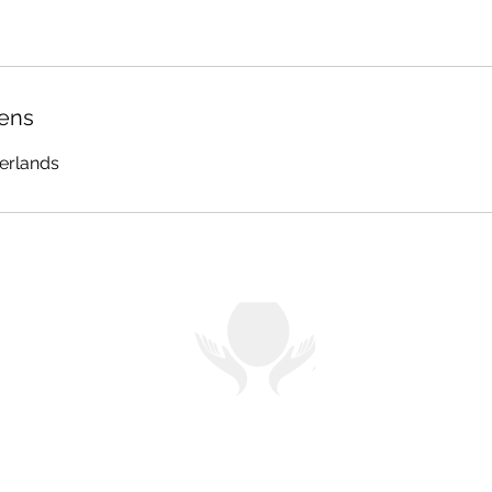
ens
erlands
KALBAS BODYANDFACE : DE SALON DIE
HET VERSCHIL MAAKT