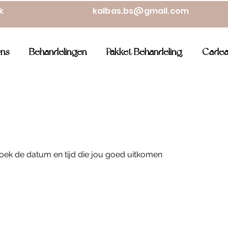
ek
kalbas.bs@gmail.com
ns
Behandelingen
Pakket Behandeling
Cadea
oek de datum en tijd die jou goed uitkomen