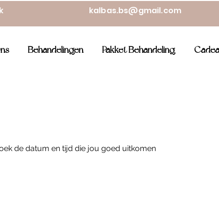
ek
kalbas.bs@gmail.com
ns
Behandelingen
Pakket Behandeling
Cadea
oek de datum en tijd die jou goed uitkomen